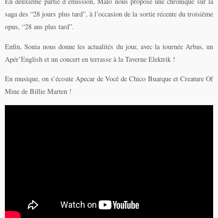
En deuxième partie d’émission, Malo nous propose une chronique sur la
saga des “28 jours plus tard”, à l’occasion de la sortie récente du troisième
opus, “28 ans plus tard”.
Enfin, Sonia nous donne les actualités du jour, avec la tournée Arbas, un
Apér’English et un concert en terrasse à la Taverne Elektrik !
En musique, on s’écoute Apecar de Você de Chico Buarque et Creature Of
Mine de Billie Marten !