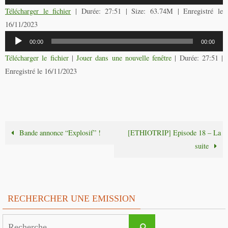
audio
Télécharger le fichier
| Durée: 27:51 | Size: 63.74M | Enregistré le
16/11/2023
Lecteur
00:00
00:00
audio
Télécharger le fichier
|
Jouer dans une nouvelle fenêtre
|
Durée: 27:51
|
Enregistré le 16/11/2023
Bande annonce “Explosif” !
[ETHIOTRIP] Episode 18 – La
suite
RECHERCHER UNE EMISSION
Search
Recherche