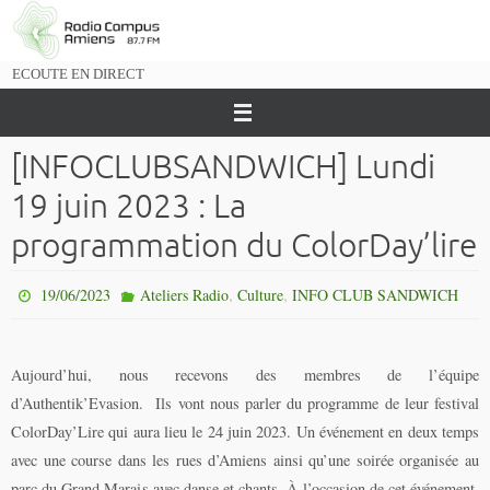
Passer
vers
le
ECOUTE EN DIRECT
contenu
[INFOCLUBSANDWICH] Lundi
19 juin 2023 : La
programmation du ColorDay’lire
,
,
19/06/2023
Ateliers Radio
Culture
INFO CLUB SANDWICH
Aujourd’hui, nous recevons des membres de l’équipe
d’Authentik’Evasion. Ils vont nous parler du programme de leur festival
ColorDay’Lire qui aura lieu le 24 juin 2023. Un événement en deux temps
avec une course dans les rues d’Amiens ainsi qu’une soirée organisée au
parc du Grand Marais avec danse et chants. À l’occasion de cet événement,