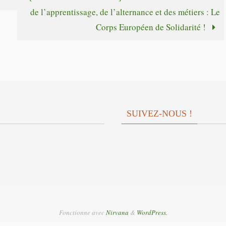
ou
de l’apprentissage, de l’alternance et des métiers : Le
volume.
diminuer
Corps Européen de Solidarité !
le
volume.
SUIVEZ-NOUS !
Fonctionne avec
Nirvana
&
WordPress.