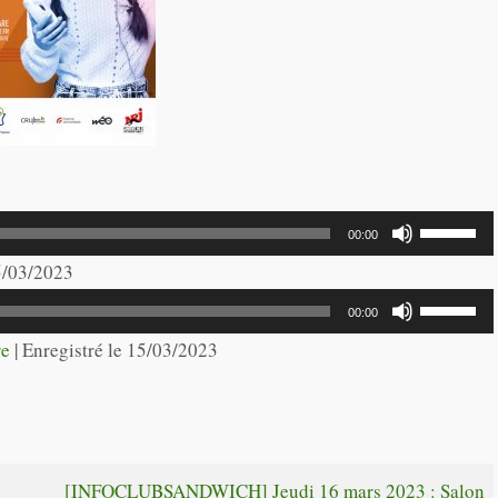
Utilisez
00:00
les
15/03/2023
flèches
Utilisez
00:00
haut/bas
les
re
|
Enregistré le 15/03/2023
pour
flèches
augmente
haut/bas
ou
pour
diminuer
augmente
[INFOCLUBSANDWICH] Jeudi 16 mars 2023 : Salon
le