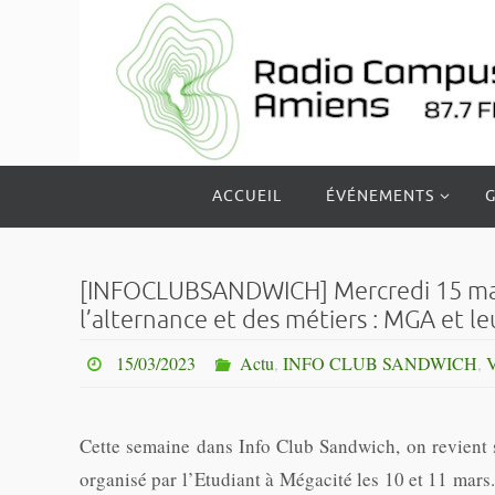
Passer
vers
le
contenu
Passer
ACCUEIL
ÉVÉNEMENTS
G
vers
le
contenu
[INFOCLUBSANDWICH] Mercredi 15 mars 
l’alternance et des métiers : MGA et le
15/03/2023
Actu
,
INFO CLUB SANDWICH
,
V
Cette semaine dans Info Club Sandwich, on revient su
organisé par l’Etudiant à Mégacité les 10 et 11 mar