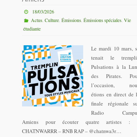
18/03/2026
Actus
,
Culture
,
Émissions
,
Émissions spéciales
,
Vie
étudiante
Le mardi 10 mars, 
tenait le trempl
Pulsations à la Lu
des Pirates. Po
l’occasion, nou
étions en direct de 
finale régionale s
Radio Campu
Amiens pour écouter quatre artistes : 
CHATNWARRR – RNB RAP – @chatnwa3r…