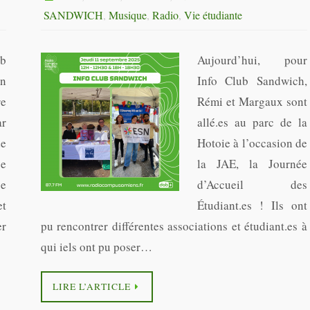
SANDWICH
,
Musique
,
Radio
,
Vie étudiante
b
Aujourd’hui, pour
on
Info Club Sandwich,
re
Rémi et Margaux sont
ar
allé.es au parc de la
de
Hotoie à l’occasion de
ce
la JAE, la Journée
e
d’Accueil des
t
Étudiant.es ! Ils ont
er
pu rencontrer différentes associations et étudiant.es à
qui iels ont pu poser…
LIRE L’ARTICLE