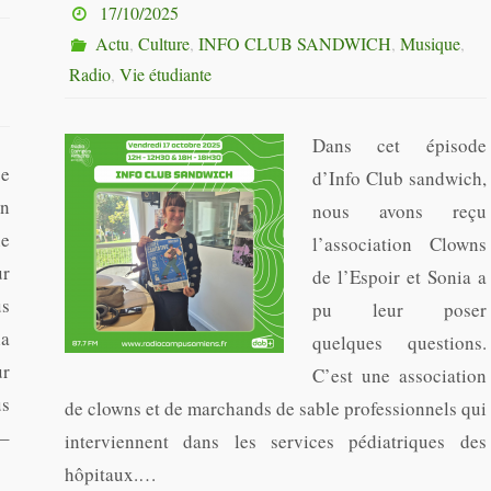
17/10/2025
Actu
,
Culture
,
INFO CLUB SANDWICH
,
Musique
,
Radio
,
Vie étudiante
Dans cet épisode
se
d’Info Club sandwich,
in
nous avons reçu
ne
l’association Clowns
ur
de l’Espoir et Sonia a
s
pu leur poser
la
quelques questions.
ur
C’est une association
s
de clowns et de marchands de sable professionnels qui
–
interviennent dans les services pédiatriques des
hôpitaux.…