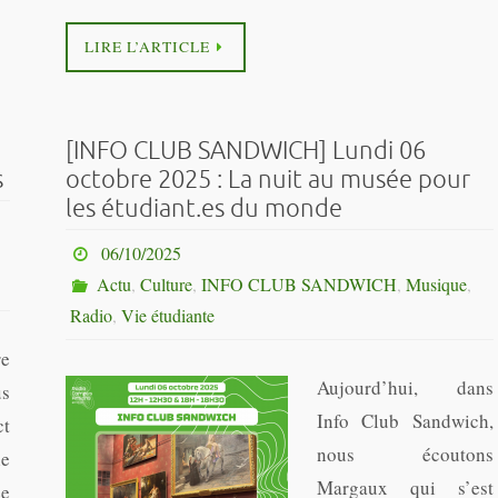
LIRE L’ARTICLE
[INFO CLUB SANDWICH] Lundi 06
s
octobre 2025 : La nuit au musée pour
les étudiant.es du monde
06/10/2025
Actu
,
Culture
,
INFO CLUB SANDWICH
,
Musique
,
Radio
,
Vie étudiante
re
Aujourd’hui, dans
us
Info Club Sandwich,
ct
nous écoutons
le
Margaux qui s’est
ée