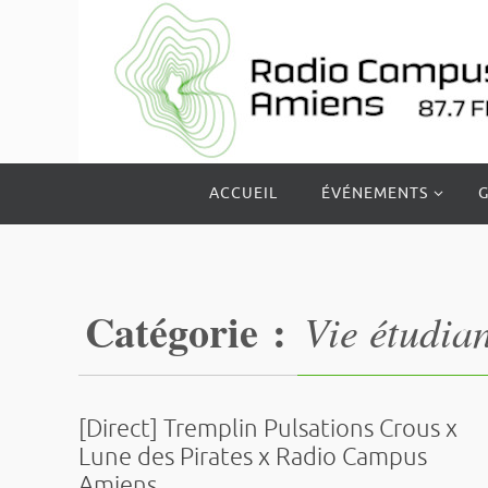
Passer
vers
le
contenu
Passer
ACCUEIL
ÉVÉNEMENTS
G
vers
le
contenu
Catégorie :
Vie étudia
[Direct] Tremplin Pulsations Crous x
Lune des Pirates x Radio Campus
Amiens