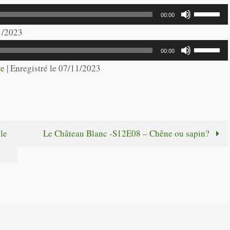
Utilisez
00:00
les
11/2023
flèches
Utilisez
00:00
haut/bas
les
re
|
Enregistré le 07/11/2023
pour
flèches
augmente
haut/bas
ou
pour
diminuer
augmente
le
Le Château Blanc -S12E08 – Chêne ou sapin?
le
ou
volume.
diminuer
le
volume.