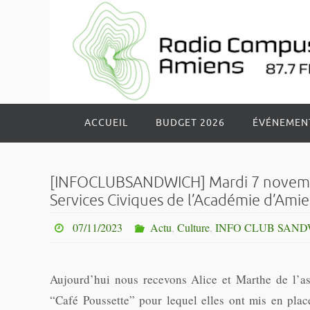
Passer
vers
le
contenu
Passer
ACCUEIL
BUDGET 2026
ÉVÉNEMEN
vers
le
contenu
[INFOCLUBSANDWICH] Mardi 7 novembre
Services Civiques de l’Académie d’Amie
07/11/2023
Actu
,
Culture
,
INFO CLUB SAND
Aujourd’hui nous recevons Alice et Marthe de l’a
“Café Poussette” pour lequel elles ont mis en pla