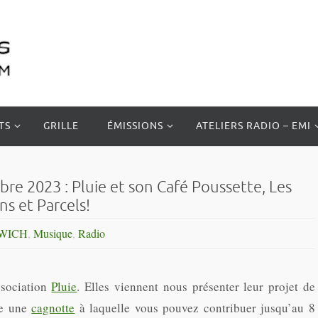
TS
GRILLE
ÉMISSIONS
ATELIERS RADIO – EMI
 2023 : Pluie et son Café Poussette, Les
ns et Parcels!
WICH
,
Musique
,
Radio
ssociation
Pluie
. Elles viennent nous présenter leur projet de
ce une
cagnotte
à laquelle vous pouvez contribuer jusqu’au 8