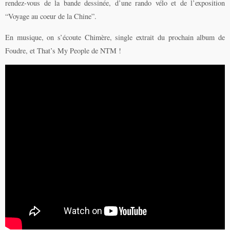
rendez-vous de la bande dessinée, d’une rando vélo et de l’exposition
“Voyage au coeur de la Chine”.
En musique, on s’écoute Chimère, single extrait du prochain album de
Foudre, et That’s My People de NTM !