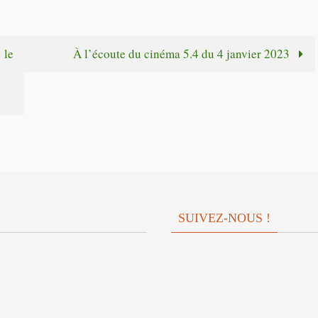
flèches
haut/bas
pour
 le
À l’écoute du cinéma 5.4 du 4 janvier 2023
augmente
ou
diminuer
le
volume.
SUIVEZ-NOUS !