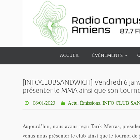
Passer
vers
le
contenu
Passer
ACCUEIL
ÉVÉNEMENTS
G
vers
le
contenu
[INFOCLUBSANDWICH] Vendredi 6 janvie
présenter le MMA ainsi que son tournoi 
06/01/2023
Actu
,
Émissions
,
INFO CLUB SA
Aujourd’hui, nous avons reçu Tarik Merras, président
venus nous présenter le club ainsi que le tournoi de ju