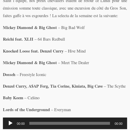
Salut l’équipe, nos preux chevaliers étaient de retour ce Lundi pour une
émission somme toute classique, avec une excursion du côté du Gros Son,
faites gaffe à vos esgourdes ! La selecta de la semaine est la suivante:
Mickey Diamond & Big Ghost
– Big Bad Wolf
Reichi feat. XLII
– 64 Bars Redbull
Knocked Loose feat. Denzel Curry
– Hive Mind
Mickey Diamond & Big Ghost
– Meet The Dealer
Dosseh
– Freestyle Iconic
Denzel Curry, A$AP Ferg, Tia Corine, Kiniata, Big Cave
– The Scythe
Baby Keem
– Ca$ino
Lords of the Underground
– Everyman
Lecteur
00:00
00:00
audio