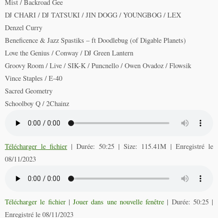
Mist / Backroad Gee
DJ CHARI / DJ TATSUKI / JIN DOGG / YOUNGBOG / LEX
Denzel Curry
Beneficence & Jazz Spastiks – ft Doodlebug (of Digable Planets)
Love the Genius / Conway / DJ Green Lantern
Groovy Room / Live / SIK-K / Puncnello / Owen Ovadoz / Flowsik
Vince Staples / E-40
Sacred Geometry
Schoolboy Q / 2Chainz
Télécharger le fichier
| Durée: 50:25 | Size: 115.41M | Enregistré le
08/11/2023
Télécharger le fichier
|
Jouer dans une nouvelle fenêtre
|
Durée: 50:25
|
Enregistré le 08/11/2023