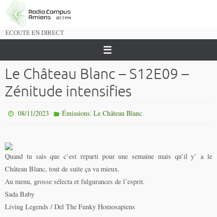
Passer
vers
le
ECOUTE EN DIRECT
contenu
Le Château Blanc – S12E09 –
Zénitude intensifies
,
08/11/2023
Émissions
Le Château Blanc
Quand tu sais que c’est reparti pour une semaine mais qu’il y’ a le
Château Blanc, tout de suite ça va mieux.
Au menu, grosse sélecta et fulgurances de l’esprit.
Sada Baby
Living Legends / Del The Funky Homosapiens