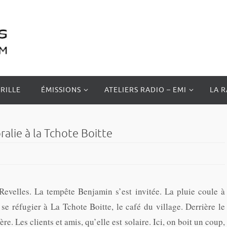
RILLE
ÉMISSIONS
ATELIERS RADIO – EMI
LA 
lie à la Tchote Boitte
evelles. La tempête Benjamin s’est invitée. La pluie coule à
é se réfugier à La Tchote Boitte, le café du village. Derrière le
ière. Les clients et amis, qu’elle est solaire. Ici, on boit un coup,