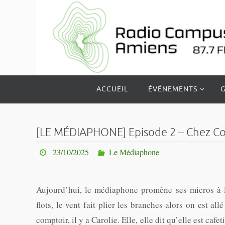
Passer
vers
le
contenu
Passer
ACCUEIL
ÉVÉNEMENTS
G
vers
le
contenu
[LE MÉDIAPHONE] Episode 2 – Chez Cora
23/10/2025
Le Médiaphone
Aujourd’hui, le médiaphone promène ses micros à R
flots, le vent fait plier les branches alors on est all
comptoir, il y a Carolie. Elle, elle dit qu’elle est cafet