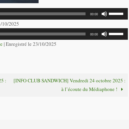
Utilisez
00:00
les
23/10/2025
flèches
Utilisez
00:00
haut/bas
les
re
|
Enregistré le 23/10/2025
pour
flèches
augmente
haut/bas
ou
pour
diminuer
augmente
5 :
[INFO CLUB SANDWICH] Vendredi 24 octobre 2025 :
le
ou
à l’écoute du Médiaphone !
volume.
diminuer
le
volume.