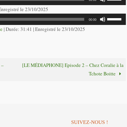
les
 Enregistré le 23/10/2025
flèches
Utilisez
00:00
haut/bas
les
re
|
Durée: 31:41
|
Enregistré le 23/10/2025
pour
flèches
augmente
haut/bas
ou
pour
diminuer
augmente
 –
[LE MÉDIAPHONE] Episode 2 – Chez Coralie à la
le
ou
Tchote Boitte
volume.
diminuer
le
volume.
SUIVEZ-NOUS !