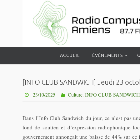
Passer
vers
le
contenu
Passer
ACCUEIL
ÉVÉNEMENTS
G
vers
le
contenu
[INFO CLUB SANDWICH] Jeudi 23 octob
23/10/2025
Culture
,
INFO CLUB SANDWICH
Dans l’Info Club Sandwich du jour, ce n’est pas un
fond de soutien et d’expression radiophonique loc
gouvernement annonçait une baisse de 44% sur ce f