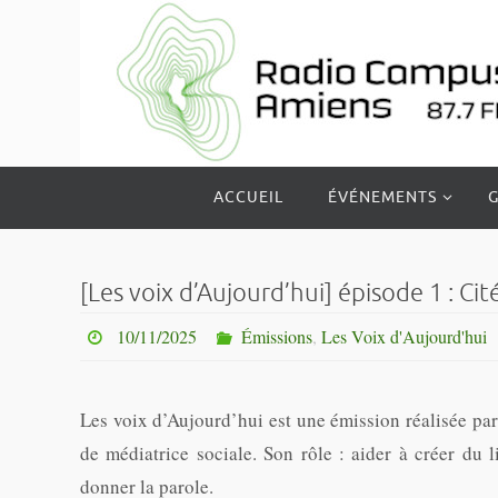
Passer
vers
le
contenu
Passer
ACCUEIL
ÉVÉNEMENTS
G
vers
le
contenu
[Les voix d’Aujourd’hui] épisode 1 : Cit
10/11/2025
Émissions
,
Les Voix d'Aujourd'hui
Les voix d’Aujourd’hui est une émission réalisée p
de médiatrice sociale. Son rôle : aider à créer du li
donner la parole.