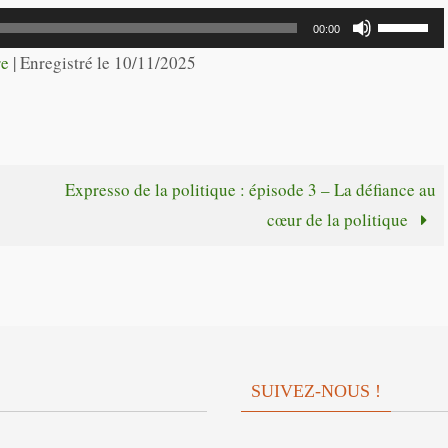
flèches
Utilisez
00:00
haut/bas
les
re
|
Enregistré le 10/11/2025
pour
flèches
augmente
haut/bas
ou
pour
diminuer
augmente
Expresso de la politique : épisode 3 – La défiance au
le
ou
cœur de la politique
volume.
diminuer
le
volume.
SUIVEZ-NOUS !