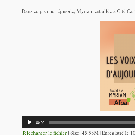
Dans ce premier épisode, Myriam est allée à Cité Car
Lecteur
00:00
audio
Télécharger le fichier
| Size: 45.58M | Enregistré le 