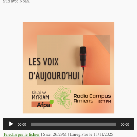
Sud avec Noah.
Lecteur
00:00
00:00
audio
Télécharger le fichier
| Size: 26.29M | Enregistré le 11/11/2025