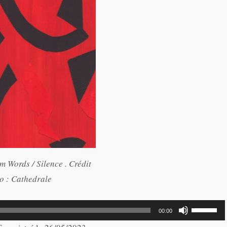
m Words / Silence . Crédit
o : Cathedrale
Utilisez
00:00
les