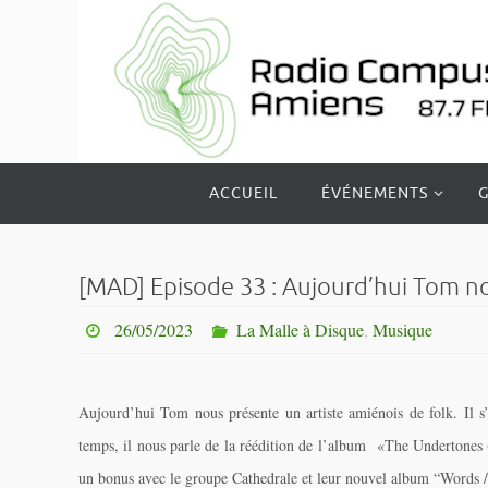
Passer
vers
le
contenu
Passer
ACCUEIL
ÉVÉNEMENTS
G
vers
le
contenu
[MAD] Episode 33 : Aujourd’hui Tom no
26/05/2023
La Malle à Disque
,
Musique
Aujourd’hui Tom nous présente un artiste amiénois de folk. Il 
temps, il nous parle de la réédition de l’album «The Undertone
un
bonus avec le groupe Cathedrale et leur nouvel album “Words /