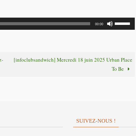
Utilisez
00:00
les
flèches
haut/bas
pour
z-
[infoclubsandwich] Mercredi 18 juin 2025 Urban Place
augmente
To Be
ou
diminuer
le
volume.
SUIVEZ-NOUS !