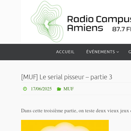
Passer
vers
le
contenu
Passer
ACCUEIL
ÉVÉNEMENTS
G
vers
le
contenu
[MUF] Le serial pisseur – partie 3
17/06/2025
MUF
Dans cette troisième partie, on teste deux vieux jeux 