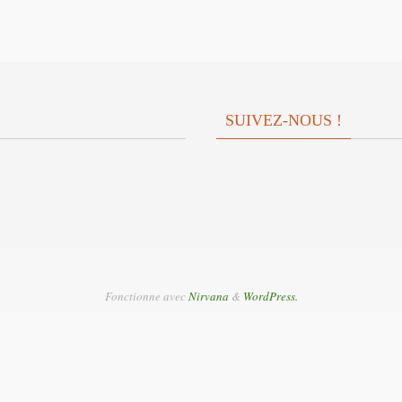
le
volume.
SUIVEZ-NOUS !
Fonctionne avec
Nirvana
&
WordPress.