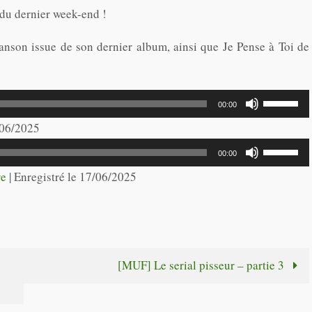
 du dernier week-end !
anson issue de son dernier album, ainsi que Je Pense à Toi de
Utilisez
00:00
les
7/06/2025
flèches
Utilisez
00:00
haut/bas
les
re
|
Enregistré le 17/06/2025
pour
flèches
augmente
haut/bas
ou
pour
diminuer
augmente
[MUF] Le serial pisseur – partie 3
le
ou
volume.
diminuer