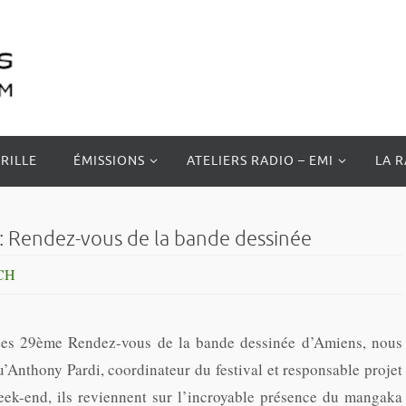
RILLE
ÉMISSIONS
ATELIERS RADIO – EMI
LA 
 : Rendez-vous de la bande dessinée
CH
 des 29ème Rendez-vous de la bande dessinée d’Amiens, nous
qu’Anthony Pardi, coordinateur du festival et responsable projet
eek-end, ils reviennent sur l’incroyable présence du mangaka