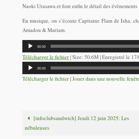
Naoki Urasawa et font enfin le détail des évènements
En musique, on s’écoute Capitaine Flam de Isha, ch
Amadou & Mariam.
Lecteur
00:00
audio
Télécharger le fichier
| Size: 50.6M | Enregistré le 1
Lecteur
00:00
audio
Télécharger le fichier
|
Jouer dans une nouvelle fenêt
[infoclubsandwich] Jeudi 12 juin 2025: Les
nébuleuses