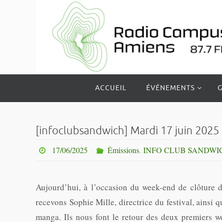
Passer
vers
le
contenu
Passer
ACCUEIL
ÉVÉNEMENTS
G
vers
le
contenu
[infoclubsandwich] Mardi 17 juin 2025
17/06/2025
Émissions
,
INFO CLUB SANDWI
Aujourd’hui, à l’occasion du week-end de clôture
recevons Sophie Mille, directrice du festival, ainsi 
manga. Ils nous font le retour des deux premiers w