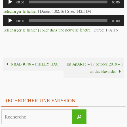
00:00
00:00
audio
Télécharger le fichier
| Durée: 1:02:16 | Size: 142.51M
Lecteur
00:00
00:00
audio
Télécharger le fichier
|
Jouer dans une nouvelle fenêtre
|
Durée: 1:02:16
NBAB #146 – PHILLY HXC
En ApARTé – 17 octobre 2018 – 1
an des Bavardes
RECHERCHER UNE EMISSION
Search
Recherche
for: