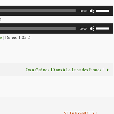
Utilisez
00:00
les
M
flèches
Utilisez
00:00
haut/bas
les
re
|
Durée: 1:05:21
pour
flèches
augmente
haut/bas
ou
pour
diminuer
augmente
On a fêté nos 10 ans à La Lune des Pirates !
le
ou
volume.
diminuer
le
volume.
SUIVEZ-NOUS !