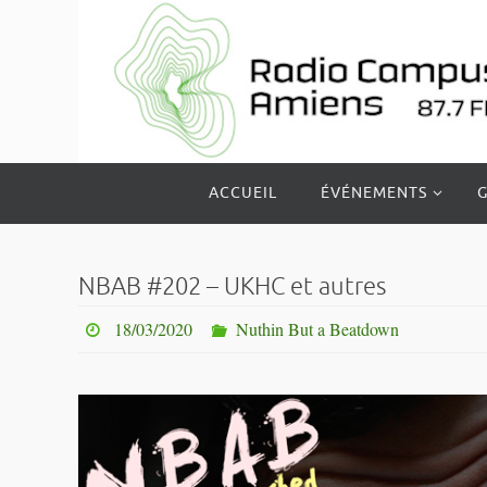
Passer
vers
le
contenu
Passer
ACCUEIL
ÉVÉNEMENTS
G
vers
le
contenu
NBAB #202 – UKHC et autres
18/03/2020
Nuthin But a Beatdown