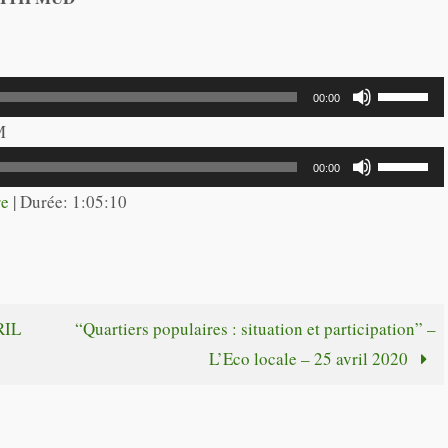
Utilisez
00:00
les
M
flèches
Utilisez
00:00
haut/bas
les
re
|
Durée: 1:05:10
pour
flèches
augmente
haut/bas
ou
pour
diminuer
augmente
RIL
“Quartiers populaires : situation et participation” –
le
ou
L’Eco locale – 25 avril 2020
volume.
diminuer
le
volume.