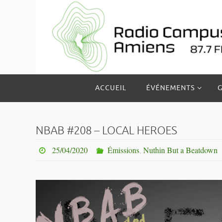
Passer
vers
le
contenu
Passer
ACCUEIL
ÉVÉNEMENTS
G
vers
le
contenu
NBAB #208 – LOCAL HEROES
25/04/2020
Émissions
,
Nuthin But a Beatdown