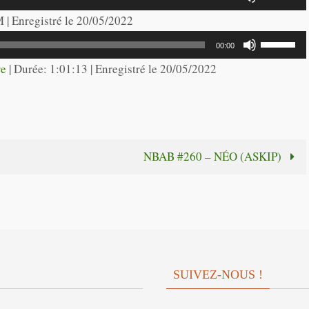
les
M | Enregistré le 20/05/2022
flèches
Utilisez
00:00
haut/bas
les
re
|
Durée: 1:01:13
|
Enregistré le 20/05/2022
pour
flèches
augmente
haut/bas
ou
pour
diminuer
augmente
NBAB #260 – NÉO (ASKIP)
le
ou
volume.
diminuer
le
volume.
SUIVEZ-NOUS !