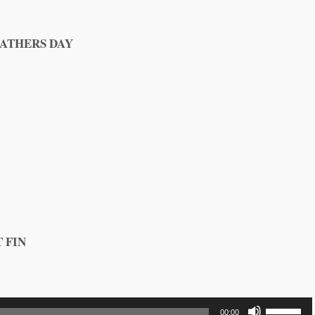
FATHERS DAY
 FIN
Utilisez
00:00