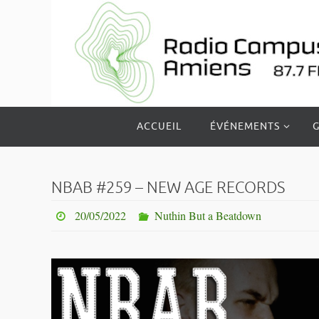
Passer
vers
le
contenu
Passer
ACCUEIL
ÉVÉNEMENTS
G
vers
le
contenu
NBAB #259 – NEW AGE RECORDS
20/05/2022
Nuthin But a Beatdown