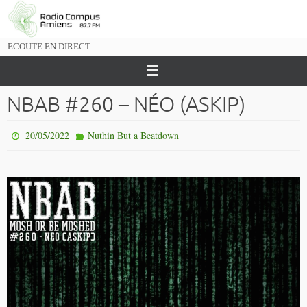
Passer
vers
le
ECOUTE EN DIRECT
contenu
NBAB #260 – NÉO (ASKIP)
20/05/2022
Nuthin But a Beatdown