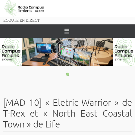
Passer
vers
le
ECOUTE EN DIRECT
contenu
[MAD 10] « Eletric Warrior » de
T-Rex et « North East Coastal
Town » de Life