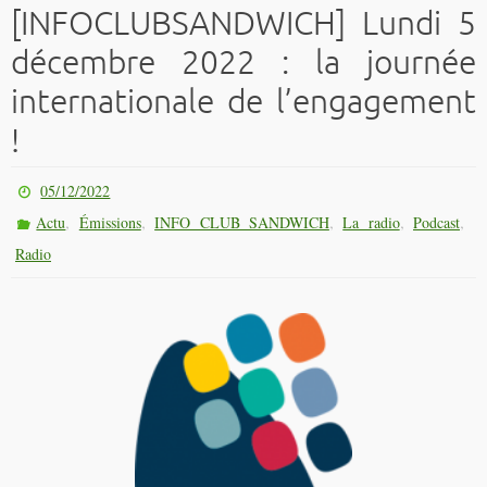
[INFOCLUBSANDWICH] Lundi 5
décembre 2022 : la journée
internationale de l’engagement
!
05/12/2022
,
,
,
,
,
Actu
Émissions
INFO CLUB SANDWICH
La radio
Podcast
Radio