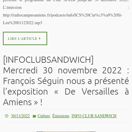
L’émission :
http://radiocampusamiens.fr/podcasts/info/ICS%20Cin%c3%a9%20St-
Leu%2001122022.mp3
LIRE L’ARTICLE
[INFOCLUBSANDWICH]
Mercredi 30 novembre 2022 :
François Séguin nous a présenté
l’exposition « De Versailles à
Amiens » !
,
,
30/11/2022
Culture
Émissions
INFO CLUB SANDWICH