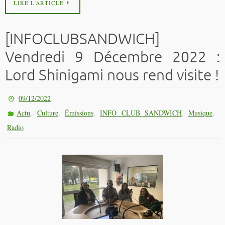
LIRE L’ARTICLE
[INFOCLUBSANDWICH]
Vendredi 9 Décembre 2022 :
Lord Shinigami nous rend visite !
09/12/2022
,
,
,
,
,
Actu
Culture
Émissions
INFO CLUB SANDWICH
Musique
Radio