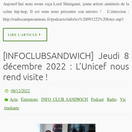
Aujourd’hui nous avons reçu Lord Shinigami, jeune artiste amiénois de la
scène hip-hop. Il est venu nous présenter son univers ! L’émission :
http://radiocampusamiens.fr/podcasts/info/ics%20091222%20lotes.mp3
LIRE L’ARTICLE
[INFOCLUBSANDWICH] Jeudi 8
décembre 2022 : L’Unicef nous
rend visite !
08/12/2022
,
,
,
,
,
Actu
Émissions
INFO CLUB SANDWICH
Podcast
Radio
Vie
étudiante