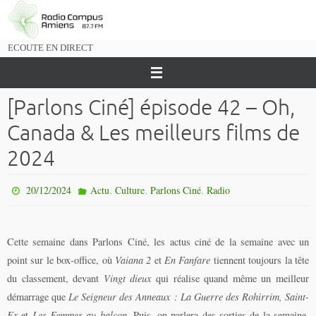
Passer
vers
le
ECOUTE EN DIRECT
contenu
[Parlons Ciné] épisode 42 – Oh,
Canada & Les meilleurs films de
2024
,
,
,
20/12/2024
Actu
Culture
Parlons Ciné
Radio
Cette semaine dans Parlons Ciné, les actus ciné de la semaine avec un
point sur le box-office, où
Vaiana 2
et
En Fanfare
tiennent toujours la tête
du classement, devant
Vingt dieux
qui réalise quand même un meilleur
démarrage que
Le Seigneur des Anneaux : La Guerre des Rohirrim, Saint-
Ex
et
Les Femmes au balcon
. Puis, on parlera des sorties de la semaine,