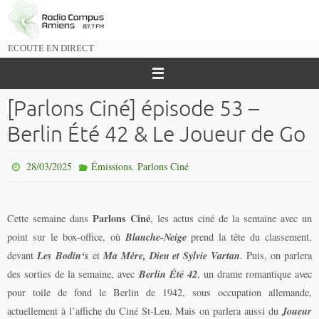
Passer
vers
le
ECOUTE EN DIRECT
contenu
[Parlons Ciné] épisode 53 –
Berlin Été 42 & Le Joueur de Go
,
28/03/2025
Émissions
Parlons Ciné
Parlons Ciné
Cette semaine dans
, les actus ciné de la semaine avec un
Blanche-Neige
point sur le box-office, où
prend la tête du classement,
Les Bodin‘s
Ma Mère, Dieu et Sylvie Vartan
devant
et
. Puis, on parlera
Berlin Été 42
des sorties de la semaine, avec
, un drame romantique avec
pour toile de fond le Berlin de 1942, sous occupation allemande,
Joueur
actuellement à l’affiche du Ciné St-Leu. Mais on parlera aussi du