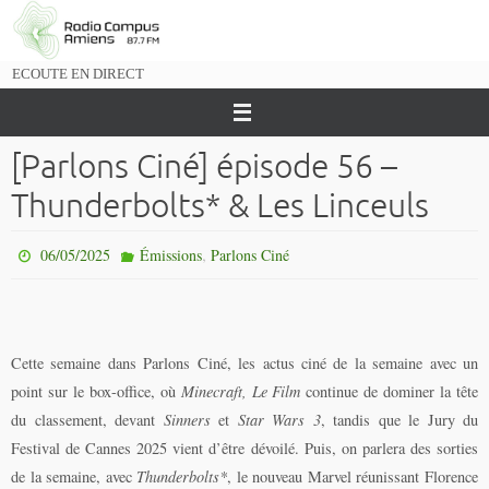
Passer
vers
le
ECOUTE EN DIRECT
contenu
[Parlons Ciné] épisode 56 –
Thunderbolts* & Les Linceuls
,
06/05/2025
Émissions
Parlons Ciné
Cette semaine dans Parlons Ciné, les actus ciné de la semaine avec un
point sur le box-office, où
Minecraft, Le Film
continue de dominer la tête
du classement, devant
Sinners
et
Star Wars 3
, tandis que le Jury du
Festival de Cannes 2025 vient d’être dévoilé. Puis, on parlera des sorties
de la semaine, avec
Thunderbolts*
, le nouveau Marvel réunissant Florence