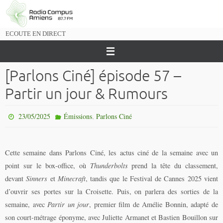
Passer
vers
le
ECOUTE EN DIRECT
contenu
[Parlons Ciné] épisode 57 –
Partir un jour & Rumours
,
23/05/2025
Émissions
Parlons Ciné
Cette semaine dans Parlons Ciné, les actus ciné de la semaine avec un
point sur le box-office, où
Thunderbolts
prend la tête du classement,
devant
Sinners
et
Minecraft
, tandis que le Festival de Cannes 2025 vient
d’ouvrir ses portes sur la Croisette. Puis, on parlera des sorties de la
semaine, avec
Partir un jour
, premier film de Amélie Bonnin, adapté de
son court-métrage éponyme, avec Juliette Armanet et Bastien Bouillon sur