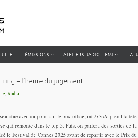
RILLE
ÉMISSIONS
ATELIERS RADIO – EMI
LA 
njuring – l’heure du jugement
iné
,
Radio
 semaine avec un point sur le box-office, où
Fils de
prend la tête
ale
qui remonte dans le top 5. Puis, on parlera des sorties de la
risé le Festival de Cannes 2025 avant de repartir avec le Prix du