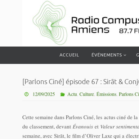
Passer
vers
le
contenu
Passer
ACCUEIL
ÉVÉNEMENTS
G
vers
le
contenu
[Parlons Ciné] épisode 67 : Sirãt & Co
12/09/2025
Actu
,
Culture
,
Émissions
,
Parlons C
Cette semaine dans Parlons Ciné, les actus ciné de la
du classement, devant
Évanouis
et
Valeur sentiment
semaine, avec Sirãt, le film d’Oliver Laxe qui a élect