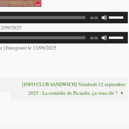
Utilisez
00:00
les
 12/09/2025
flèches
Utilisez
00:00
haut/bas
les
re
|
Enregistré le 12/09/2025
pour
flèches
augmente
haut/bas
ou
pour
diminuer
augmente
[INFO CLUB SANDWICH] Vendredi 12 septembre
le
ou
2025 : La comédie de Picardie, ça vous dit ?
volume.
diminuer
le
volume.