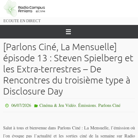
Passer
vers
le
ECOUTE EN DIRECT
contenu
[Parlons Ciné, La Mensuelle]
épisode 13 : Steven Spielberg et
les Extra-terrestres – De
Rencontres du troisième type à
Disclosure Day
,
,
06/07/2026
Cinéma & Jeu Vidéo
Émissions
Parlons Ciné
Salut à tous et bienvenue dans
Parlons Ciné : La Mensuelle
, l’émission où
l’on évoque pas l’actualité et les sorties ciné de la semaine sur Radio