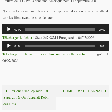
l’œuvre de H.G Wells dans une Amérique post-11 septembre 2001.
Nous parlons ciné
avec beaucoup de spoilers, donc on vous conseille de
voir les films avant de nous écouter.
Lecteur
00:00
00:00
audio
Télécharger le fichier
| Size: 267.98M | Enregistré le 06/07/2026
Lecteur
00:00
00:00
audio
Télécharger le fichier
|
Jouer dans une nouvelle fenêtre
|
Enregistré le
06/07/2026
[Parlons Ciné] épisode 101 :
[DUMP] – #9.1 – LANNAT
Supergirl & On l’appelait Robin
des Bois