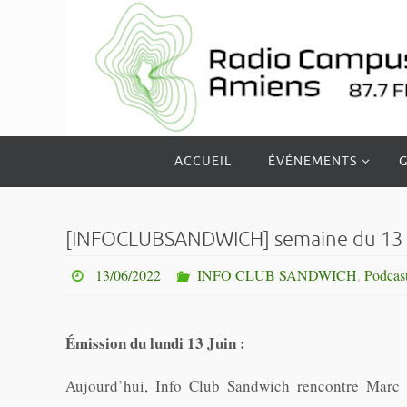
Passer
vers
le
contenu
Passer
ACCUEIL
ÉVÉNEMENTS
G
vers
le
contenu
[INFOCLUBSANDWICH] semaine du 13 
13/06/2022
INFO CLUB SANDWICH
,
Podcas
Émission du lundi 13 Juin :
Aujourd’hui, Info Club Sandwich rencontre Marc 