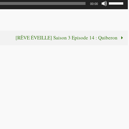
Utilisez
00:00
les
flèches
haut/bas
pour
[RÊVE ÉVEILLE] Saison 3 Episode 14 : Quiberon
augmente
ou
diminuer
le
volume.