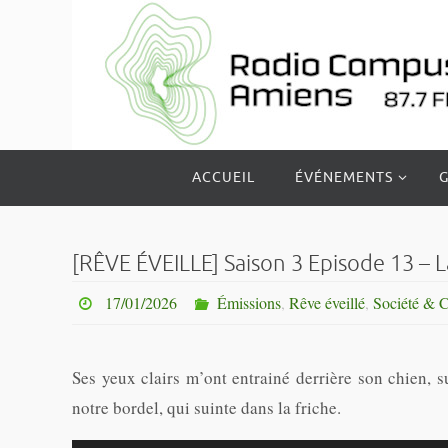
Passer
vers
le
contenu
Passer
ACCUEIL
ÉVÉNEMENTS
G
vers
le
contenu
[RÊVE ÉVEILLE] Saison 3 Episode 13 – L
17/01/2026
Émissions
,
Rêve éveillé
,
Société & C
Ses yeux clairs m’ont entrainé derrière son chien, su
notre bordel, qui suinte dans la friche.