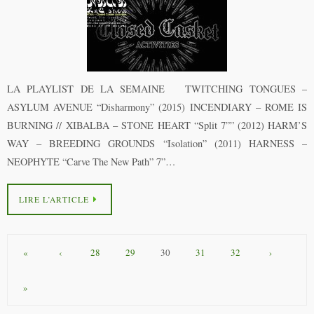
LA PLAYLIST DE LA SEMAINE TWITCHING TONGUES –
ASYLUM AVENUE “Disharmony” (2015) INCENDIARY – ROME IS
BURNING // XIBALBA – STONE HEART “Split 7”” (2012) HARM’S
WAY – BREEDING GROUNDS “Isolation” (2011) HARNESS –
NEOPHYTE “Carve The New Path” 7”…
LIRE L’ARTICLE
«
‹
28
29
30
31
32
›
»