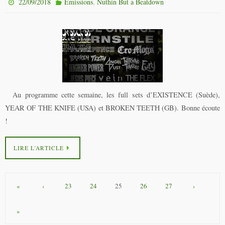
,
22/09/2018
Émissions
Nuthin But a Beatdown
Au programme cette semaine, les full sets d’EXISTENCE (Suède),
YEAR OF THE KNIFE (USA) et BROKEN TEETH (GB). Bonne écoute
!
LIRE L’ARTICLE
«
‹
23
24
25
26
27
›
»