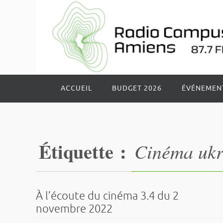
Passer
vers
le
contenu
Passer
ACCUEIL
BUDGET 2026
ÉVÉNEMEN
vers
le
contenu
Étiquette :
Cinéma ukr
À l’écoute du cinéma 3.4 du 2
novembre 2022