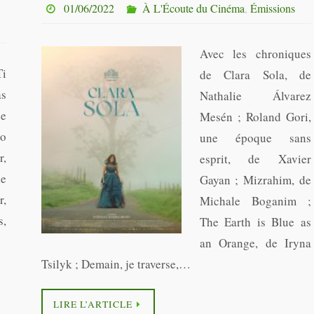
01/06/2022
À L'Écoute du Cinéma
,
Émissions
Avec les chroniques
Ti
de Clara Sola, de
as
Nathalie Álvarez
de
Mesén ; Roland Gori,
o
une époque sans
r,
esprit, de Xavier
de
Gayan ; Mizrahim, de
r,
Michale Boganim ;
s,
The Earth is Blue as
an Orange, de Iryna
Tsilyk ; Demain, je traverse,…
LIRE L’ARTICLE