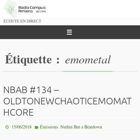
Passer
vers
le
ECOUTE EN DIRECT
contenu
Étiquette :
emometal
NBAB #134 –
OLDTONEWCHAOTICEMOMAT
HCORE
,
15/06/2018
Émissions
Nuthin But a Beatdown