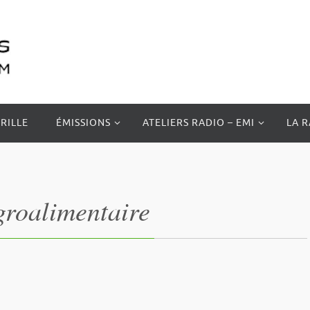
RILLE
ÉMISSIONS
ATELIERS RADIO – EMI
LA 
groalimentaire