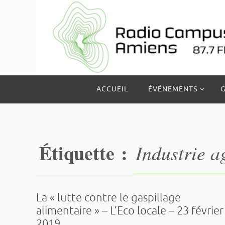
Passer
vers
le
contenu
Passer
ACCUEIL
ÉVÉNEMENTS
G
vers
le
contenu
Étiquette :
Industrie a
La « lutte contre le gaspillage
alimentaire » – L’Eco locale – 23 février
2019