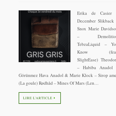
Erika de Casier
December Slikback
Snox Marie Davids
– Demolitio
TebzaLiquid – Y
Know (feat
SlightEase) Theodo
– Habiba Anadol
Görünmez Hava Anadol & Marie Klock – Sirop am
(La goule) Rødhåd – Mines Of Mars (Len…
LIRE L’ARTICLE