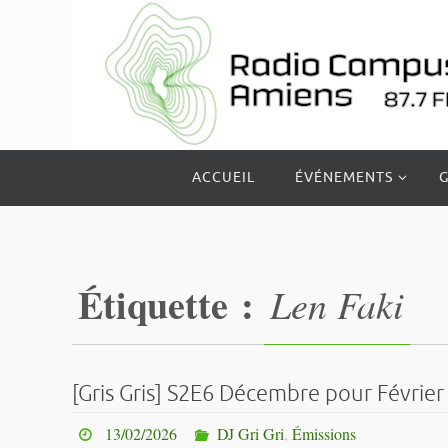
Passer
vers
le
contenu
Passer
ACCUEIL
ÉVÉNEMENTS
G
vers
le
contenu
Étiquette :
Len Faki
[Gris Gris] S2E6 Décembre pour Février
13/02/2026
DJ Gri Gri
,
Émissions