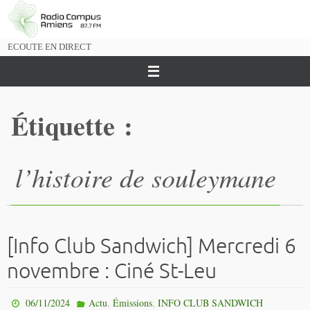
Passer
vers
le
ECOUTE EN DIRECT
contenu
Étiquette :
l’histoire de souleymane
[Info Club Sandwich] Mercredi 6
novembre : Ciné St-Leu
,
,
06/11/2024
Actu
Émissions
INFO CLUB SANDWICH