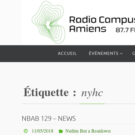
Passer
vers
le
contenu
Passer
ACCUEIL
ÉVÉNEMENTS
G
vers
le
contenu
Étiquette :
nyhc
NBAB 129 – NEWS
11/05/2018
Nuthin But a Beatdown