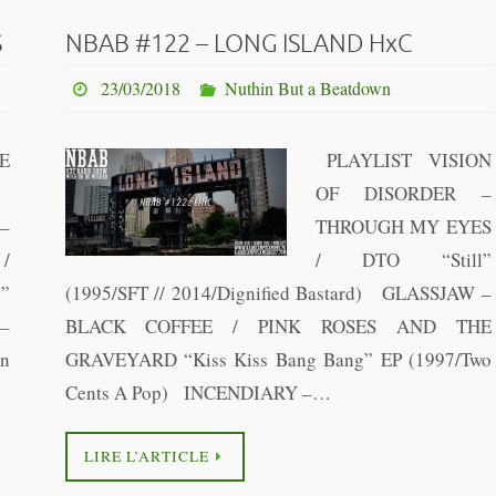
S
NBAB #122 – LONG ISLAND HxC
23/03/2018
Nuthin But a Beatdown
E
PLAYLIST VISION
:
OF DISORDER –
–
THROUGH MY EYES
/
/ DTO “Still”
y”
(1995/SFT // 2014/Dignified Bastard) GLASSJAW –
–
BLACK COFFEE / PINK ROSES AND THE
n
GRAVEYARD “Kiss Kiss Bang Bang” EP (1997/Two
Cents A Pop) INCENDIARY –…
LIRE L’ARTICLE