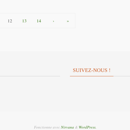
12
13
14
›
»
SUIVEZ-NOUS !
Fonctionne avec
Nirvana
&
WordPress.