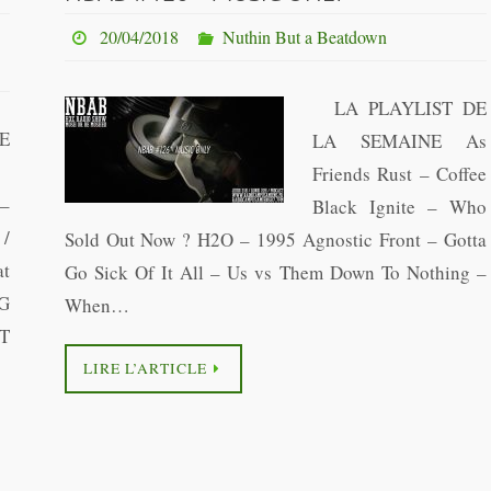
20/04/2018
Nuthin But a Beatdown
LA PLAYLIST DE
E
LA SEMAINE As
:
Friends Rust – Coffee
–
Black Ignite – Who
/
Sold Out Now ? H2O – 1995 Agnostic Front – Gotta
at
Go Sick Of It All – Us vs Them Down To Nothing –
G
When…
T
LIRE L’ARTICLE