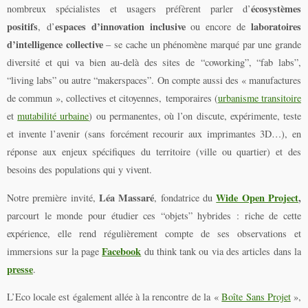
écosystèmes
nombreux spécialistes et usagers préfèrent parler d’
positifs
espaces d’innovation inclusive
laboratoires
, d’
ou encore de
d’intelligence collective
– se cache un phénomène marqué par une grande
diversité et qui va bien au-delà des sites de “coworking”, “fab labs”,
“living labs” ou autre “makerspaces”. On compte aussi des « manufactures
de commun », collectives et citoyennes, temporaires (
urbanisme transitoire
et
mutabilité urbaine
) ou permanentes, où l’on discute, expérimente, teste
et invente l’avenir (sans forcément recourir aux imprimantes 3D…), en
réponse aux enjeux spécifiques du territoire (ville ou quartier) et des
besoins des populations qui y vivent.
Léa Massaré
Wide Open Project
,
Notre première invité,
, fondatrice du
parcourt le monde pour étudier ces “objets” hybrides : riche de cette
expérience, elle rend régulièrement compte de ses observations et
Facebook
immersions sur la page
du think tank ou via des articles dans la
presse
.
L’Eco locale est également allée à la rencontre de la «
Boîte Sans Projet
»,