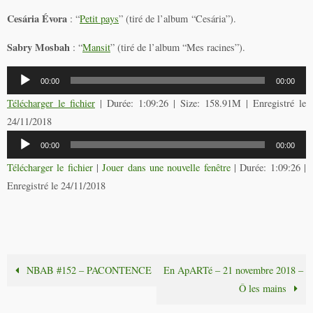
Cesária Évora
: “
Petit pays
” (tiré de l’album “Cesária”).
Sabry Mosbah
: “
Mansit
” (tiré de l’album “Mes racines”).
Lecteur
00:00
00:00
audio
Télécharger le fichier
| Durée: 1:09:26 | Size: 158.91M | Enregistré le
24/11/2018
Lecteur
00:00
00:00
audio
Télécharger le fichier
|
Jouer dans une nouvelle fenêtre
|
Durée: 1:09:26
|
Enregistré le 24/11/2018
NBAB #152 – PACONTENCE
En ApARTé – 21 novembre 2018 –
Ô les mains