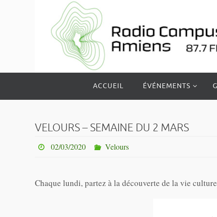
Passer
vers
le
contenu
Passer
ACCUEIL
ÉVÉNEMENTS
G
vers
le
contenu
VELOURS – SEMAINE DU 2 MARS
02/03/2020
Velours
Chaque lundi, partez à la découverte de la vie cultur