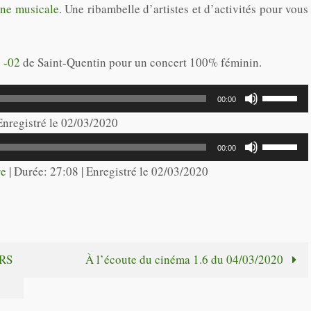
ène musicale
. Une ribambelle d’artistes et d’activités pour vous
 -02
de Saint-Quentin pour un concert 100% féminin.
Utilisez
00:00
les
 Enregistré le 02/03/2020
flèches
Utilisez
00:00
haut/bas
les
re
|
Durée: 27:08
|
Enregistré le 02/03/2020
pour
flèches
augmente
haut/bas
ou
pour
diminuer
augmente
RS
À l’écoute du cinéma 1.6 du 04/03/2020
le
ou
volume.
diminuer
le