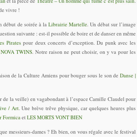
ran
et la pièce de
Théâtre – Un homme qui fume c’est plus sain
.
e vivre !
n début de soirée à la
Librairie Martelle
. Un débat sur l’image
estion suivante : est-il possible de boire et de danser en même
s Pirates
pour deux concerts d’exception. Du punk avec les
s
NOVA TWINS
. Notre raison ne peut choisir, on y va pour les
 Maison de la Culture Amiens pour bouger sous le son de
Danse |
er de la veille) en vagabondant à l’espace Camille Claudel pour
ive / Art
. Une brève trêve physique, car quelques heures plus
 Formica
et
LES MORTS VONT BIEN
que messieurs-dames ? Eh bien, on vous régale avec le festival