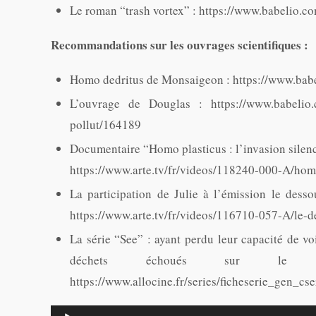
Le roman “trash vortex” : https://www.babelio.c
Recommandations sur les ouvrages scientifiques :
Homo dedritus de Monsaigeon : https://www.ba
L’ouvrage de Douglas : https://www.babelio.co
pollut/164189
Documentaire “Homo plasticus : l’invasion silen
https://www.arte.tv/fr/videos/118240-000-A/homo
La participation de Julie à l’émission le dess
https://www.arte.tv/fr/videos/116710-057-A/le-
La série “See” : ayant perdu leur capacité de voi
déchets échoués sur le li
https://www.allocine.fr/series/ficheserie_gen_c
Lecteur