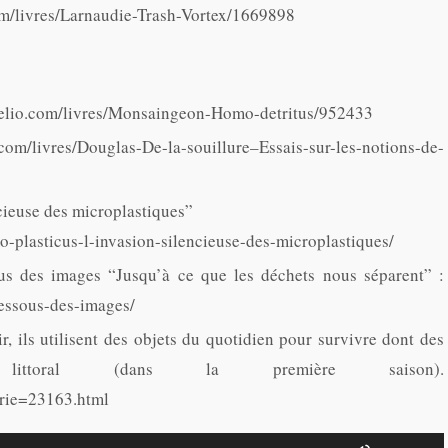
om/livres/Larnaudie-Trash-Vortex/1669898
belio.com/livres/Monsaingeon-Homo-detritus/952433
m/livres/Douglas-De-la-souillure–Essais-sur-les-notions-de-
cieuse des microplastiques”
-plasticus-l-invasion-silencieuse-des-microplastiques/
ous des images “Jusqu’à ce que les déchets nous séparent” :
dessous-des-images/
r, ils utilisent des objets du quotidien pour survivre dont des
ttoral (dans la première saison).
serie=23163.html
Utilisez