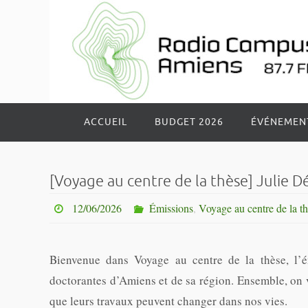
Passer
vers
le
contenu
Passer
ACCUEIL
BUDGET 2026
ÉVÉNEMEN
vers
le
contenu
[Voyage au centre de la thèse] Julie D
12/06/2026
Émissions
,
Voyage au centre de la t
Bienvenue dans Voyage au centre de la thèse, l’
doctorantes d’Amiens et de sa région. Ensemble, on 
que leurs travaux peuvent changer dans nos vies.