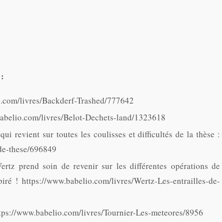
 :
o.com/livres/Backderf-Trashed/777642
babelio.com/livres/Belot-Dechets-land/1323618
i revient sur toutes les coulisses et difficultés de la thèse :
-de-these/696849
rtz prend soin de revenir sur les différentes opérations de
ré ! https://www.babelio.com/livres/Wertz-Les-entrailles-de-
ttps://www.babelio.com/livres/Tournier-Les-meteores/8956