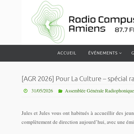
Passer
vers
le
contenu
Passer
ACCUEIL
ÉVÉNEMENTS
G
vers
le
contenu
[AGR 2026] Pour La Culture – spécial r
31/05/2026
Assemblée Générale Radiophonique
Jules et Jules vous ont habitués à accueillir des je
complètement de direction aujourd’hui, avec une émi