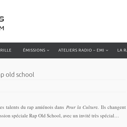
RILLE
ÉMISSIONS
ATELIERS RADIO – EMI
LA 
ap old school
unes talents du rap amiénois dans
Pour la Cultur
e
.
Ils changent
ssion spéciale Rap Old School, avec un invité très spécial…