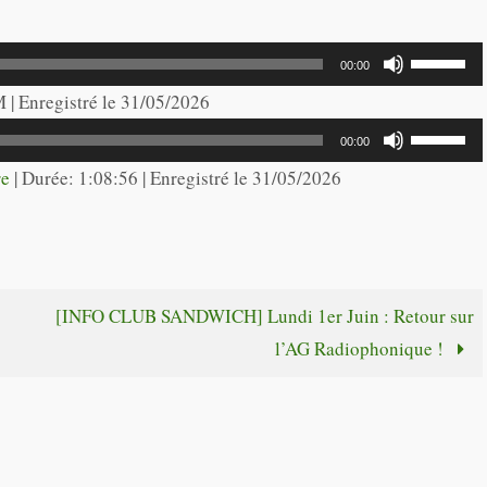
Utilisez
00:00
les
M | Enregistré le 31/05/2026
flèches
Utilisez
00:00
haut/bas
les
re
|
Durée: 1:08:56
|
Enregistré le 31/05/2026
pour
flèches
augmente
haut/bas
ou
pour
diminuer
augmente
[INFO CLUB SANDWICH] Lundi 1er Juin : Retour sur
le
ou
l’AG Radiophonique !
volume.
diminuer
le
volume.