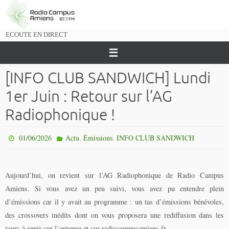
Passer
vers
le
ECOUTE EN DIRECT
contenu
[INFO CLUB SANDWICH] Lundi
1er Juin : Retour sur l’AG
Radiophonique !
,
,
01/06/2026
Actu
Émissions
INFO CLUB SANDWICH
Aujourd’hui, on revient sur l’AG Radiophonique de Radio Campus
Amiens. Si vous avez un peu suivi, vous avez pu entendre plein
d’émissions car il y avait au programme : un tas d’émissions bénévoles,
des crossovers inédits dont on vous proposera une rediffusion dans les
jours à venir sur l’antenne et sur radiocampusamiens.fr.