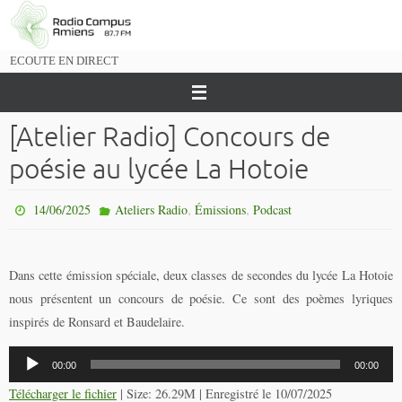
Passer
vers
le
ECOUTE EN DIRECT
contenu
[Atelier Radio] Concours de
poésie au lycée La Hotoie
,
,
14/06/2025
Ateliers Radio
Émissions
Podcast
Dans cette émission spéciale, deux classes de secondes du lycée La Hotoie
nous présentent un concours de poésie. Ce sont des poèmes lyriques
inspirés de Ronsard et Baudelaire.
Lecteur
00:00
00:00
audio
Télécharger le fichier
| Size: 26.29M | Enregistré le 10/07/2025