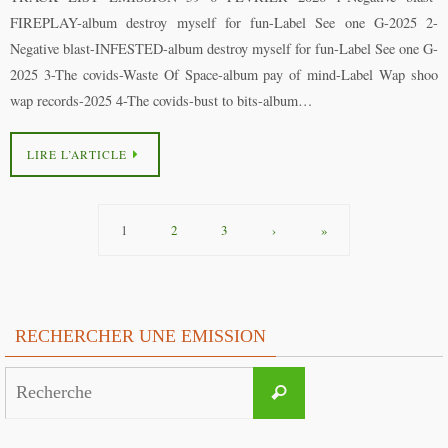
FIREPLAY-album destroy myself for fun-Label See one G-2025 2-
Negative blast-INFESTED-album destroy myself for fun-Label See one G-
2025 3-The covids-Waste Of Space-album pay of mind-Label Wap shoo
wap records-2025 4-The covids-bust to bits-album…
LIRE L’ARTICLE
1
2
3
›
»
RECHERCHER UNE EMISSION
Search
Recherche
for: