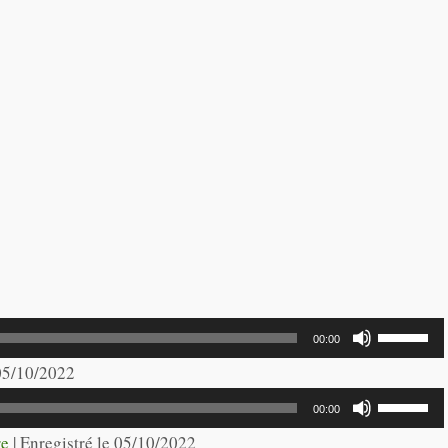
Utilisez
00:00
les
 05/10/2022
flèches
Utilisez
00:00
haut/bas
les
re
|
Enregistré le 05/10/2022