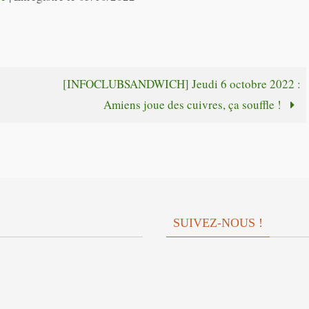
pour
flèches
augmente
haut/bas
ou
pour
diminuer
augmente
[INFOCLUBSANDWICH] Jeudi 6 octobre 2022 :
le
ou
Amiens joue des cuivres, ça souffle !
volume.
diminuer
le
volume.
SUIVEZ-NOUS !