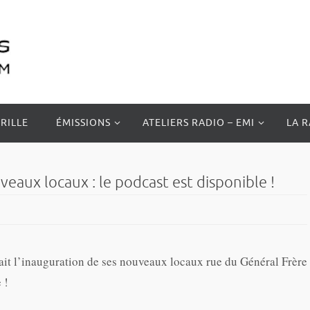
RILLE
ÉMISSIONS
ATELIERS RADIO – EMI
LA 
aux locaux : le podcast est disponible !
t l’inauguration de ses nouveaux locaux rue du Général Frère
 !