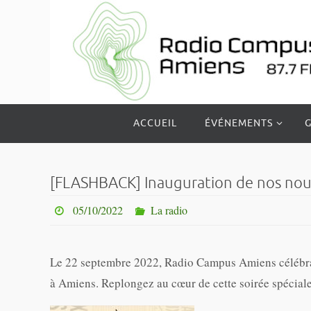
Passer
vers
le
contenu
Passer
ACCUEIL
ÉVÉNEMENTS
G
vers
le
contenu
[FLASHBACK] Inauguration de nos nouve
05/10/2022
La radio
Le 22 septembre 2022, Radio Campus Amiens célébrai
à Amiens. Replongez au cœur de cette soirée spéciale