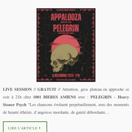
𝐋𝐈𝐕𝐄 𝐒𝐄𝐒𝐒𝐈𝐎𝐍 // 𝐆𝐑𝐀𝐓𝐔𝐈𝐓 // Attention, gros plateau en approche ce
soir à 21h chez 𝟏𝟎𝟎𝟏 𝐁𝐈𝐄𝐑𝐄𝐒 𝐀𝐌𝐈𝐄𝐍𝐒 avec : 𝐏𝐄𝐋𝐄𝐆𝐑𝐈𝐍 – 𝐇𝐞𝐚𝐯𝐲
𝐒𝐭𝐨𝐧𝐞𝐫 𝐏𝐬𝐲𝐜𝐡 “Les chansons évoluent perpétuellement, avec des moments
de beauté éthérée, d’angoisse mordante, de gaieté débordante…
LIRE L’ARTICLE