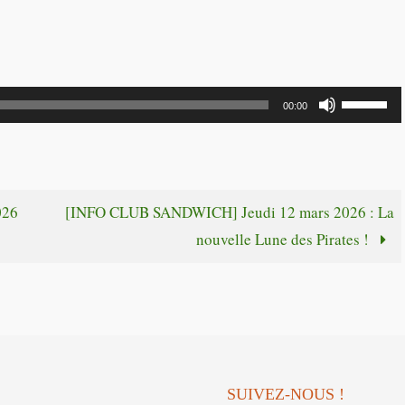
Utilisez
00:00
les
flèches
haut/bas
pour
026
[INFO CLUB SANDWICH] Jeudi 12 mars 2026 : La
augmente
nouvelle Lune des Pirates !
ou
diminuer
le
volume.
SUIVEZ-NOUS !