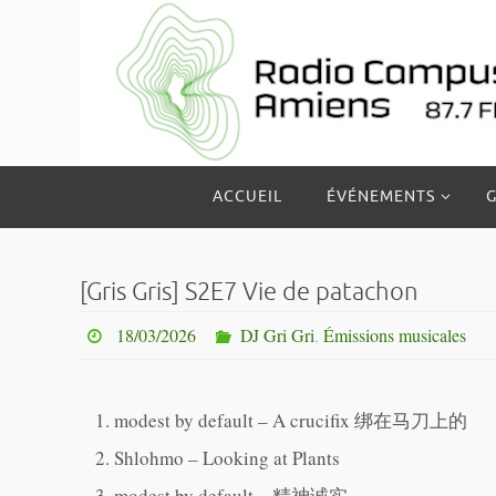
Passer
vers
le
contenu
Passer
ACCUEIL
ÉVÉNEMENTS
G
vers
le
contenu
[Gris Gris] S2E7 Vie de patachon
18/03/2026
DJ Gri Gri
,
Émissions musicales
modest by default – A crucifix 绑在马刀上的
Shlohmo – Looking at Plants
modest by default – 精神诚实