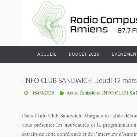
Passer
vers
le
contenu
Passer
ACCUEIL
BUDGET 2026
ÉVÉNEMEN
vers
le
contenu
[INFO CLUB SANDWICH] Jeudi 12 mars 2
18/03/2026
Actus
,
Émissions
,
INFO CLUB S
Dans l’Info Club Sandwich,
Margaux est allée décou
vous présenter les nouveautés et la programmation
extraits de cette conférence et de l’interview d’Antoi