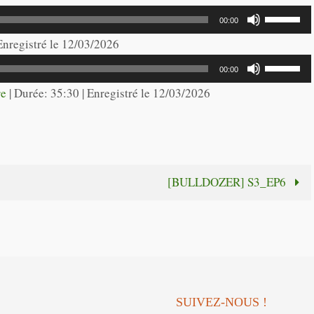
Utilisez
00:00
les
 Enregistré le 12/03/2026
flèches
Utilisez
00:00
haut/bas
les
re
|
Durée: 35:30
|
Enregistré le 12/03/2026
pour
flèches
augmente
haut/bas
ou
pour
diminuer
augmente
[BULLDOZER] S3_EP6
le
ou
volume.
diminuer
le
volume.
SUIVEZ-NOUS !